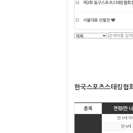
34
제3회 동구스포츠스태킹협회장배
33
서울대표 선발전
맨끝
한국스포츠스태킹협회 
종목
연령(만 나
만 5세 이
만 6세