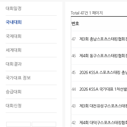
대회일정
Total 47건
1 페이지
국내대회
번호
국제대회
47
제3회 충남스포츠스태킹협회장배 
세계대회
46
제4회 동구스포츠스태킹협회장배
대회결과
45
2026 KSSA 스포츠스태킹 
국가대표 정보
44
2026 KSSA 국가대표 1차선
승급대회
대회신청
43
제3회 대전유성구스포츠스태
42
제4회 대덕구스포츠스태킹협