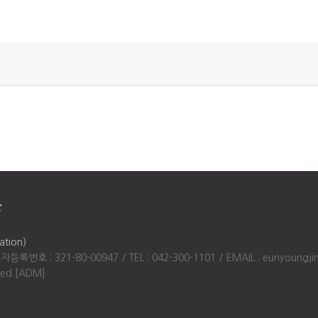
관
tion)
 : 321-80-00947 / TEL : 042-300-1101 / EMAIL : eunyoungji
ved.
[ADM]