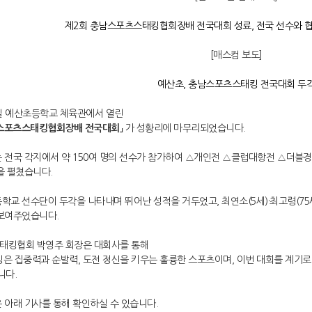
제2회 충남스포츠스태킹협회장배 전국대회 성료, 전국 선수와 
[매스컴 보도]
예산초, 충남스포츠스태킹 전국대회 두
3일 예산초등학교 체육관에서 열린
남스포츠스태킹협회장배 전국대회」
가 성황리에 마무리되었습니다.
 전국 각지에서 약 150여 명의 선수가 참가하여 △개인전 △클럽대항전 △더블경
을 펼쳤습니다.
학교 선수단이 두각을 나타내며 뛰어난 성적을 거두었고, 최연소(5세)·최고령(7
보여주었습니다.
태킹협회 박영주 회장은 대회사를 통해
은 집중력과 순발력, 도전 정신을 키우는 훌륭한 스포츠이며, 이번 대회를 계기
니다.
 아래 기사를 통해 확인하실 수 있습니다.