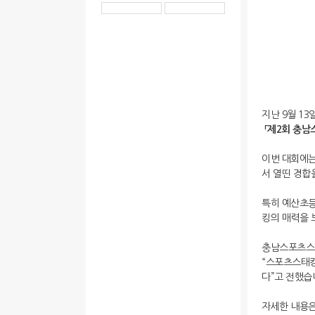
지난 9월 1
「제2회 충
이번 대회에는
서 열띤 경합
특히 예산초등
킹의 매력을 
충남스포츠스
“스포츠스태킹
다”고 전했습
자세한 내용은