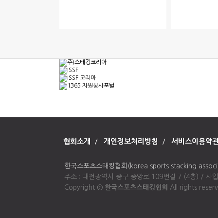
협회소개
/
개인정보처리방침
/
서비스이용약
한국스포츠스태킹협회(korea sports stacking associa
주소 : 대전광역시 중구 중앙로 109번길 7 (4층) / 사업자등록번호
Copyright ©
한국스포츠스태킹협회
All rights reser